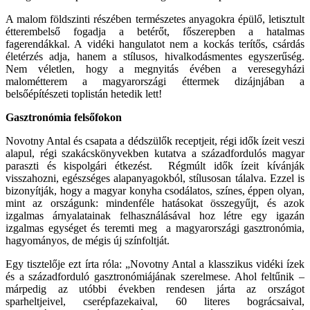
A malom földszinti részében természetes anyagokra épülő, letisztult
étterembelső fogadja a betérőt, főszerepben a hatalmas
fagerendákkal. A vidéki hangulatot nem a kockás terítős, csárdás
életérzés adja, hanem a stílusos, hivalkodásmentes egyszerűség.
Nem véletlen, hogy a megnyitás évében a veresegyházi
malométterem a magyarországi éttermek dizájnjában a
belsőépítészeti toplistán hetedik lett!
Gasztronómia felsőfokon
Novotny Antal és csapata a dédszülők receptjeit, régi idők ízeit veszi
alapul, régi szakácskönyvekben kutatva a századfordulós magyar
paraszti és kispolgári étkezést. Régmúlt idők ízeit kívánják
visszahozni, egészséges alapanyagokból, stílusosan tálalva. Ezzel is
bizonyítják, hogy a magyar konyha csodálatos, színes, éppen olyan,
mint az országunk: mindenféle hatásokat összegyűjt, és azok
izgalmas árnyalatainak felhasználásával hoz létre egy igazán
izgalmas egységet és teremti meg a magyarországi gasztronómia,
hagyományos, de mégis új színfoltját.
Egy tisztelője ezt írta róla: „Novotny Antal a klasszikus vidéki ízek
és a századforduló gasztronómiájának szerelmese. Ahol feltűnik –
márpedig az utóbbi években rendesen járta az országot
sparheltjeivel, cserépfazekaival, 60 literes bográcsaival,