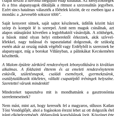
csapat készíti a havonta megújuló étlap kínálatát. Az idényzöldségek
és a friss alapanyagok diktálják a ritmust a szezonalitás jegyében.
Ezért sincs hatalmas választék a főételek között, de ez esetben igaz a
mondás: a „kevesebb sokszor több”.
Saját kenyeret sütnek, saját sajtot készítenek, üdítőik között házi
szörp és kompót lé is szerepel. Amit nem maguk csinálnak, azt
alapos utánajárást követően a legjobbaktól vásárolják. A zöldségek,
a húsok mind olyan helyi emberektől érkeznek, akik szívvel-
lélekkel, nagy tudással és tapasztalattal dolgoznak, de szükség
esetén akár az ország másik végéből vagy Erdélyből is szereznek be
alapanyagot, míg a borokat Villányban, a pálinkákat Kecskeméten
készíttetik.
A Malom épülete
zártkörű rendezvények lebonyolítására is kiválóan
alkalmas. A földszinti étterem és az emeleti rendezvényterem
esküvők, születésnapok, családi események, gyermekzsúrok,
osztálytalálkozók tökéletes, vállalti csapatépítő tréningek helyszíne.
Szeretettel várunk mindenkit!
Mindezeket tapasztalva mit is mondhatnánk a gasztronómia
szerelemeseinek?
Nem mást, mint azt, hogy keressék fel a magyaros, stílusos Katlan
Tóni Vendéglőjét, ahol a fogásokon érezni lehet az ott dolgozók étel
iránti elkötelezettségét, dédanyáink konyhájának ízeit. Köszönet érte