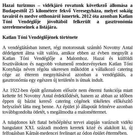
Hazai turizmus – vidékjáró rovatunk következő állomása a
Budapesttől 25 kilométere fekvő Veresegyháza, melyet sokáig
tavairól és medve otthonáról ismertek. 2012 óta azonban Katlan
Tóni Vendéglője jóvoltából felkerült a gasztronómia
szerelemeseinek a listájára.
Katlan Tóni Vendéglőjének története
A vendéglátásban ismert, régi motorosnak számító Novotny Antal
dédelgetett álma vált valóra, amikor ebben az évben megnyílt a
Katlan Tóni Vendéglője a Malomhoz. Hazai és külföldi
fesztiválokon és nagyobb volumenű rendezvényeken Katlan Tóni
Konyhája néven régóta sikeresen működött a vállalkozó catering
cége az étterem megnyitásával azonban a vendéglátás, a
gasztronómia egy egészen új területén is útnak indult.
Az 1922-ben épült gőzmalom először nem éttermi funkciója miatt
keltette fel Novotny Antal érdeklődését, hanem az abban az időben
éppen új bázist kereső catering cégének tökéletes előkészítő
helyszínét látta meg benne. Az épület jó állapotát felmérve azonban
továbbgondolta ötletét, s megálmodta a malométtermet.
A tulajdonos két fiatal belsőépítész tervei alapján varázsolt vidéki
hangulatot XXI. századi modern keretek közé és alakított ki, új
felfogásban Kárpát-medencei feelinget az ódon épület éttermében.