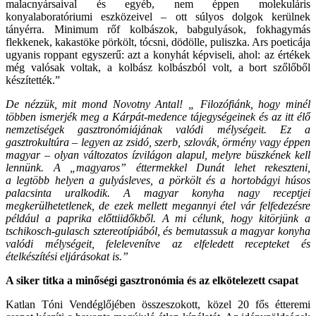
malacnyársaival és egyéb, nem éppen molekuláris
konyalaboratóriumi eszközeivel – ott súlyos dolgok kerülnek
tányérra. Minimum rőf kolbászok, babgulyások, fokhagymás
flekkenek, kakastöke pörkölt, tócsni, dödölle, puliszka. Ars poeticája
ugyanis roppant egyszerű: azt a konyhát képviseli, ahol: az értékek
még valósak voltak, a kolbász kolbászból volt, a bort szőlőből
készítették.”
De nézzük, mit mond Novotny Antal! „ Filozófiánk, hogy minél
többen ismerjék meg a Kárpát-medence tájegységeinek és az itt élő
nemzetiségek gasztronómiájának valódi mélységeit. Ez a
gasztrokultúra – legyen az zsidó, szerb, szlovák, örmény vagy éppen
magyar – olyan változatos ízvilágon alapul, melyre büszkének kell
lennünk. A „magyaros” éttermekkel Dunát lehet rekeszteni,
a legtöbb helyen a gulyásleves, a pörkölt és a hortobágyi húsos
palacsinta uralkodik. A magyar konyha nagy receptjei
megkerülhetetlenek, de ezek mellett megannyi étel vár felfedezésre
például a paprika előttiidőkből. A mi célunk, hogy kitörjünk a
tschikosch-gulasch sztereotípiából, és bemutassuk a magyar konyha
valódi mélységeit, felelevenítve az elfeledett recepteket és
ételkészítési eljárásokat is.”
A siker titka a minőségi gasztronómia és az elkötelezett csapat
Katlan Tóni Vendéglőjében összeszokott, közel 20 fős étteremi