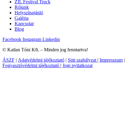
ZIL Festival Truck
Rólunk
Helyszínajánló
Galéria
Kapcsolat
Blog
Facebook
Instagram
Linkedin
© Katlan Tóni Kft. – Minden jog fenntartva!
ÁSZF
|
Adatvédelmi tájékoztató
|
Süti szabályzat
|
Impresszum
|
Fogyasztóvédelmi tájékoztató​
|
Jogi nyilatkozat​