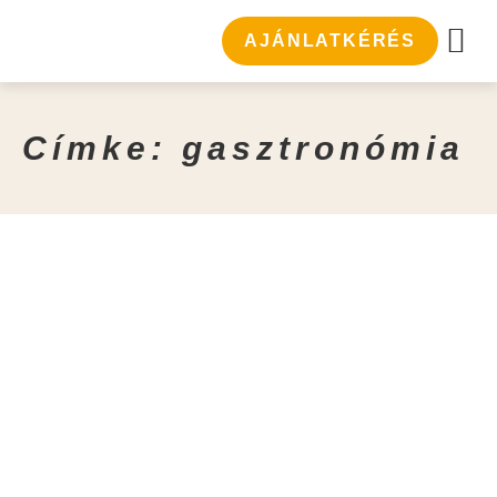
AJÁNLATKÉRÉS
ZIL FESTIV
Címke: gasztronómia