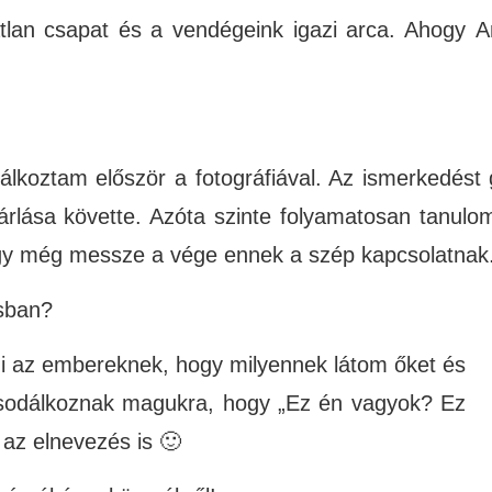
lan csapat és a vendégeink igazi arca. Ahogy
A
lálkoztam először a fotográfiával. Az ismerkedést
rlása követte. Azóta szinte folyamatosan tanu
y még messze a vége ennek a szép kapcsolatnak
ásban?
 az embereknek, hogy milyennek látom őket és
sodálkoznak magukra, hogy „Ez én vagyok? Ez
az elnevezés is 🙂