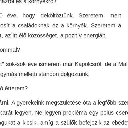
házról és a környékről!
 éve, hogy ideköltöztünk. Szeretem, mert
ztosít a családoknak ez a környék. Szeretem a
, az itt élő közösséget, a pozitív energiáit.
alommal?
et” sok-sok éve ismerem már Kapolcsról, de a Mal
egymás melletti standon dolgoztunk.
 jó étterem?
árni. A gyerekeink megszületése óta a legfőbb sze
arát legyen. Ne legyen probléma egy pelus csere
agukat a kicsik, amíg a szülők befejezik az ebéde