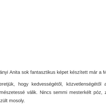
ányi
Anita
sok fantasztikus képet készített már a
eretjük, hogy kedvességétől, közvetlenségétől a
rmészetessé válik. Nincs semmi mesterkélt póz, z
szült mosoly.