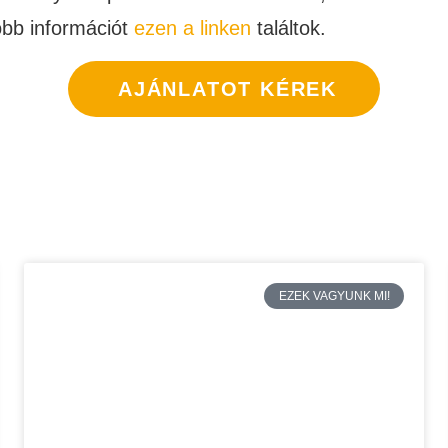
több információt
ezen a linken
találtok.
AJÁNLATOT KÉREK
EZEK VAGYUNK MI!