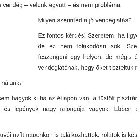
n vendég – velünk együtt – és nem probléma.
Milyen szerinted a jó vendéglátás?
Ez fontos kérdés! Szeretem, ha fig
de ez nem tolakodóan sok. Sze
feszengeni egy helyen, de mégis 
vendéglátónak, hogy őket tiszteltük
 nálunk?
em hagyok ki ha az étlapon van, a füstölt pisztrá
ék és lepények nagy rajongója vagyok. Ebben 
üvői nyílt napunkon is találkozhattok, rólatok is ké