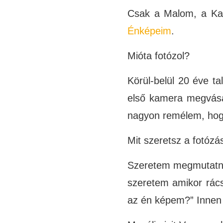
Csak a Malom, a Kat
Énképeim
.
Mióta fotózol?
Körül-belül 20 éve ta
első kamera megvásá
nagyon remélem, hog
Mit szeretsz a fotóz
Szeretem megmutatni
szeretem amikor rác
az én képem?” Innen 