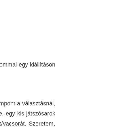
ommal egy kiállításon
mpont a választásnál,
, egy kis játszósarok
t/vacsorát. Szeretem,