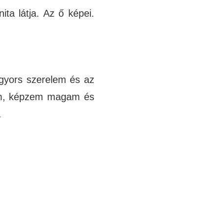
nita
látja. Az ő képei.
 gyors szerelem és az
lom, képzem magam és
.