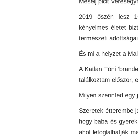
Mesélj picit Veresegy
2019 őszén lesz 10
kényelmes életet bi
természeti adottságait
És mi a helyzet a M
A Katlan Tóni ‘brand
találkoztam először, 
Milyen szerinted egy
Szeretek étterembe j
hogy baba és gyerekb
ahol lefoglalhatják m