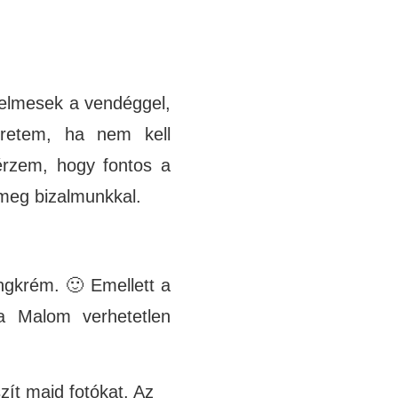
yelmesek a vendéggel,
retem, ha nem kell
érzem, hogy fontos a
 meg bizalmunkkal.
ngkrém. 🙂 Emellett a
a Malom verhetetlen
szít majd fotókat. Az