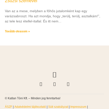
Zsuzsi szemével
Van az a mese, melyben a főhős jutalomként kap egy
varázsabroszt. Ha azt mondja, hogy „terülj, terülj, asztalkám!”,
az tele lesz étellel-itallal. És itt nem
Tovább olvasom »
ZIL FESTIVAL TRUCK
© Katlan Tóni Kft. – Minden jog fenntartva!
ÁSZF
|
Adatvédelmi tájékoztató
|
Süti szabályzat
|
Impresszum
|