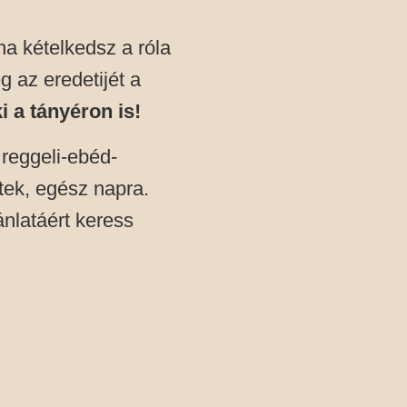
a kételkedsz a róla
 az eredetijét a
i a tányéron is!
 reggeli-ebéd-
tek, egész napra.
ánlatáért keress