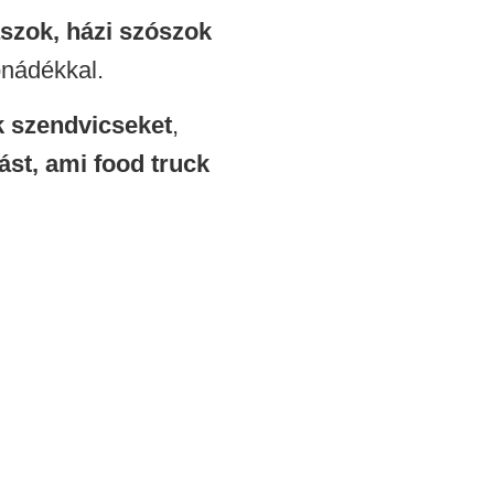
ászok, házi szószok
onádékkal.
k szendvicseket
,
st, ami food truck