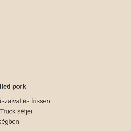
lled pork
szaival és frissen
Truck séfjei
őségben