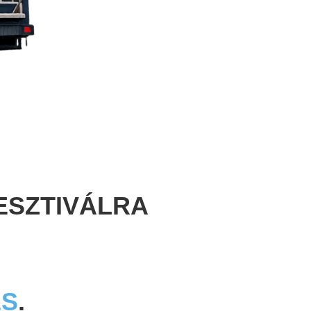
ESZTIVÁLRA
ÉS
.