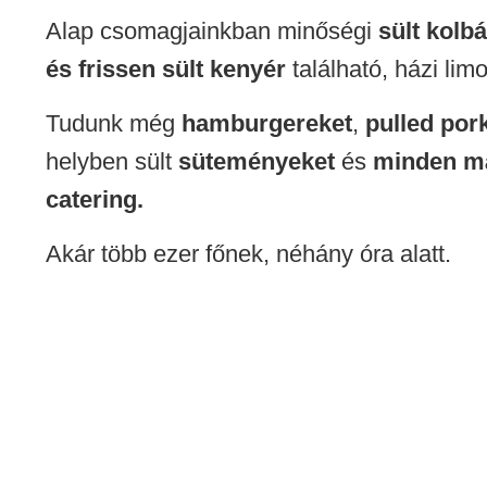
Alap csomagjainkban minőségi
sült kolb
és frissen sült kenyér
található, házi lim
Tudunk még
hamburgereket
,
pulled por
helyben sült
süteményeket
és
minden má
catering.
Akár több ezer főnek, néhány óra alatt.