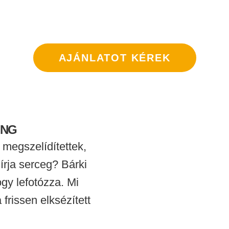
AJÁNLATOT KÉREK
ING
 megszelídítettek,
írja serceg? Bárki
ogy lefotózza. Mi
frissen elksézített