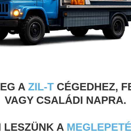
MEG A
ZIL-T
CÉGEDHEZ, F
VAGY CSALÁDI NAPRA.
I LESZÜNK A
MEGLEPET