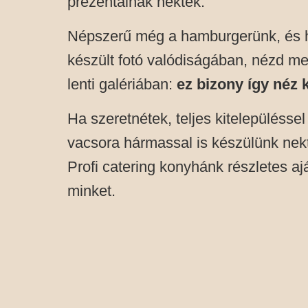
prezentálnak nektek.
Népszerű még a hamburgerünk, és h
készült fotó valódiságában, nézd meg
lenti galériában:
ez bizony így néz k
Ha szeretnétek, teljes kitelepüléssel
vacsora hármassal is készülünk nek
Profi catering konyhánk részletes aj
minket.