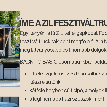
ÍME: A ZIL FESZTIVÁLT
Egy kenyérillatú ZIL tehergépkocsi. Fo
fesztiváltrucknak pont megfelelő. A lá
még látványosabb és finomabb dolgok
BACK TO BASIC csomagunkban például
ötféle, izgalmas ízesítésű kolbász,
készre sütünk
kétféle helyben sült cipó, amelyek i
a legfinomabb házi szószok, mert 