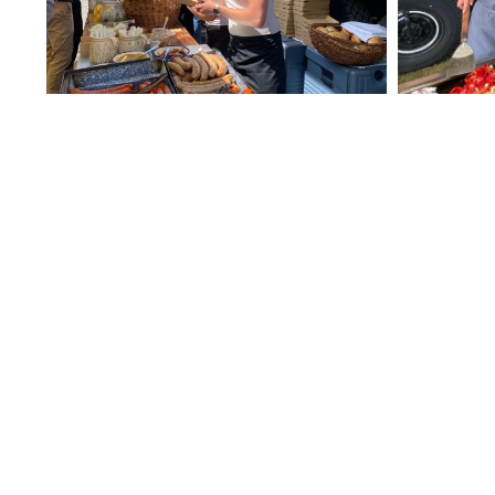
TAVASZI LAKOMA JÖHET?
Ennél összetettebb ételsorra vágysz? Vála