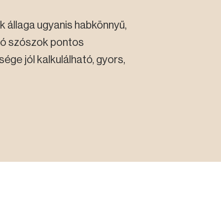
k állaga ugyanis habkönnyű,
oló szószok pontos
sége jól kalkulálható, gyors,