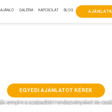
NAJÁNLÓ
GALÉRIA
KAPCSOLAT
BLOG
AJÁNLAT
NOVO GARDEN
- Családi Napok -
EGYEDI AJÁNLATOT KÉREK
jük ennyire a szabadtéri rendezvényeket és csa