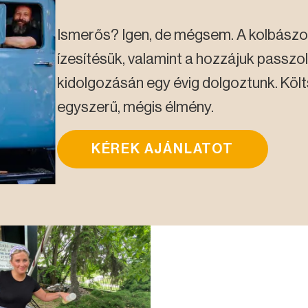
Ismerős? Igen, de mégsem. A kolbászo
ízesítésük, valamint a hozzájuk passz
kidolgozásán egy évig dolgoztunk.
Költ
egyszerű, mégis élmény.
KÉREK AJÁNLATOT