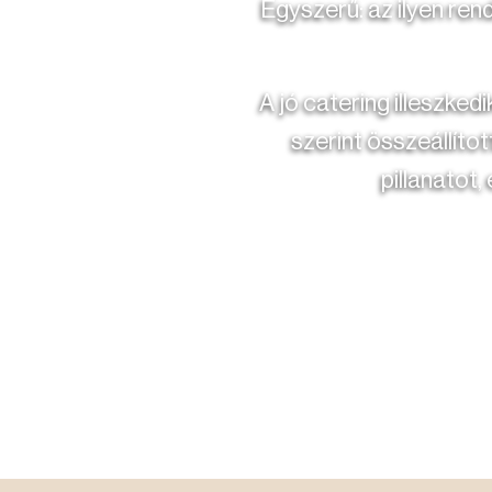
Egyszerű: az ilyen re
A jó catering illeszked
szerint összeállíto
pillanatot