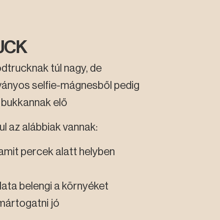
RUCK
odtrucknak túl nagy, de
tványos selfie-mágnesből pedig
 bukkannak elő
 az alábbiak vannak:
 amit percek alatt helyben
llata belengi a környéket
mártogatni jó