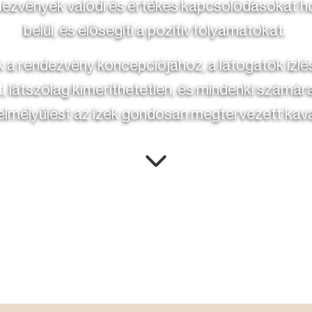
ndezvények valódi és értékes kapcsolódásokat h
belül, és elősegíti a pozitív folyamatokat.
ik a rendezvény koncepciójához, a látogatók ízlé
tt, látszólag kimeríthetetlen, és mindenki számár
, elmélyülést az ízek gondosan megtervezett kav