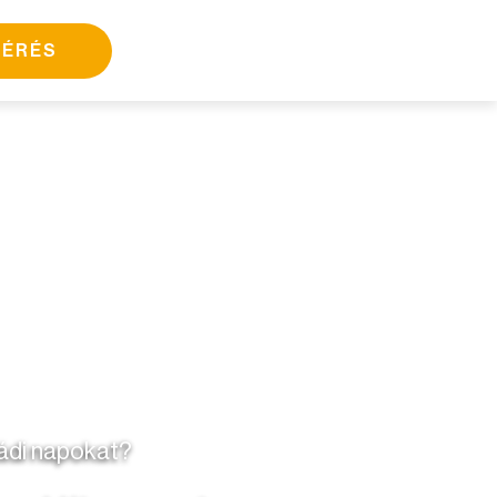
KÉRÉS
ládi napokat?